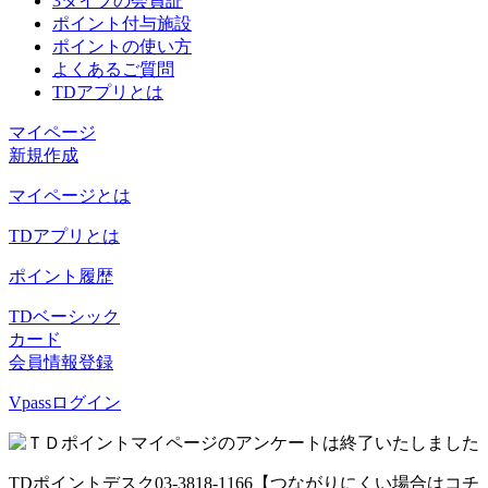
3タイプの会員証
ポイント付与施設
ポイントの使い方
よくあるご質問
TDアプリとは
マイページ
新規作成
マイページとは
TDアプリとは
ポイント履歴
TDベーシック
カード
会員情報登録
Vpassログイン
TDポイントデスク
03-3818-1166
【つながりにくい場合はコチ