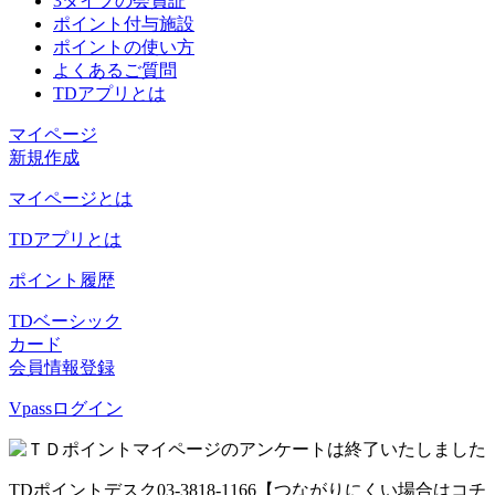
3タイプの会員証
ポイント付与施設
ポイントの使い方
よくあるご質問
TDアプリとは
マイページ
新規作成
マイページとは
TDアプリとは
ポイント履歴
TDベーシック
カード
会員情報登録
Vpassログイン
TDポイントデスク
03-3818-1166
【つながりにくい場合はコチ