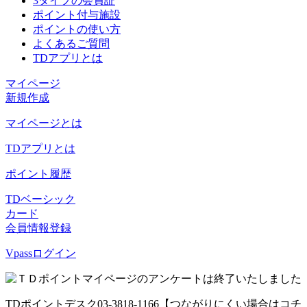
3タイプの会員証
ポイント付与施設
ポイントの使い方
よくあるご質問
TDアプリとは
マイページ
新規作成
マイページとは
TDアプリとは
ポイント履歴
TDベーシック
カード
会員情報登録
Vpassログイン
TDポイントデスク
03-3818-1166
【つながりにくい場合はコチ